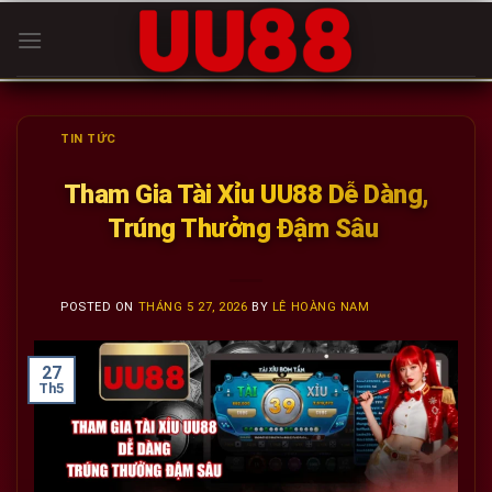
Skip
to
content
TIN TỨC
Tham Gia Tài Xỉu UU88 Dễ Dàng,
Trúng Thưởng Đậm Sâu
POSTED ON
THÁNG 5 27, 2026
BY
LÊ HOÀNG NAM
27
Th5