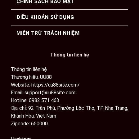
CHÍNH SÁCH BẢO MẬT
ĐIỀU KHOẢN SỬ DỤNG
MIỄN TRỪ TRÁCH NHIỆM
Thông tin liên hệ
Thông tin liên hệ
Thương hiệu: UU88
Website: https://uu88site.com/
Email:
support@uu88site.com
Hotline: 0982 571 463
Địa chỉ: 92 Trần Phú, Phường Lộc Thọ, TP. Nha Trang,
Khánh Hòa, Việt Nam
Zipcode: 650000