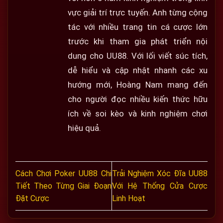
vực giải trí trực tuyến. Anh từng cộng
tác với nhiều trang tin cá cược lớn
trước khi tham gia phát triển nội
dung cho UU88. Với lối viết súc tích,
dễ hiểu và cập nhật nhanh các xu
hướng mới, Hoàng Nam mang đến
cho người đọc nhiều kiến thức hữu
ích về soi kèo và kinh nghiệm chơi
hiệu quả.
Cách Chơi Poker UU88 Chi
Trải Nghiệm Xóc Đĩa UU88
Tiết Theo Từng Giai Đoạn
Với Hệ Thống Cửa Cược
Đặt Cược
Linh Hoạt