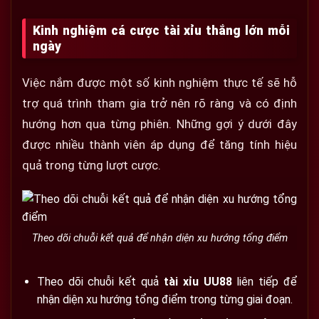
Kinh nghiệm cá cược tài xỉu thắng lớn mỗi
ngày
Việc nắm được một số kinh nghiệm thực tế sẽ hỗ
trợ quá trình tham gia trở nên rõ ràng và có định
hướng hơn qua từng phiên. Những gợi ý dưới đây
được nhiều thành viên áp dụng để tăng tính hiệu
quả trong từng lượt cược.
Theo dõi chuỗi kết quả để nhận diện xu hướng tổng điểm
Theo dõi chuỗi kết quả
tài xỉu UU88
liên tiếp để
nhận diện xu hướng tổng điểm trong từng giai đoạn.