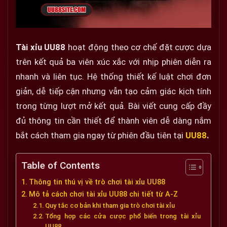
Tài xỉu UU88
hoạt động theo cơ chế đặt cược dựa
trên kết quả ba viên xúc xắc với nhịp phiên diễn ra
nhanh và liên tục. Hệ thống thiết kế luật chơi đơn
giản, dễ tiếp cận nhưng vẫn tạo cảm giác kịch tính
trong từng lượt mở kết quả. Bài viết cung cấp đầy
đủ thông tin cần thiết để thành viên dễ dàng nắm
bắt cách tham gia ngay từ phiên đầu tiên tại
UU88
.
Table of Contents
Thông tin thú vị về trò chơi tài xỉu UU88
Mô tả cách chơi tài xỉu UU88 chi tiết từ A-Z
Quy tắc cơ bản khi tham gia trò chơi tài xỉu
Tổng hợp các cửa cược phổ biến trong tài xỉu
UU88