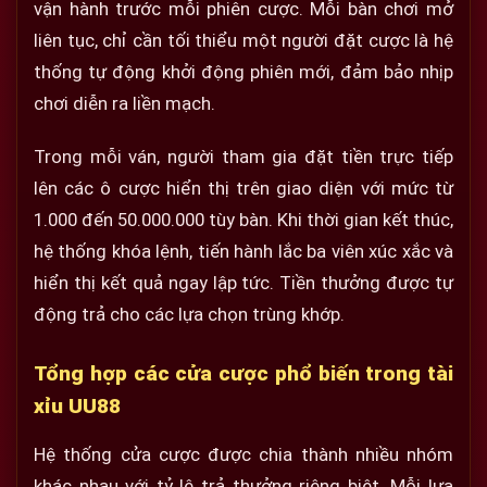
vận hành trước mỗi phiên cược. Mỗi bàn chơi mở
liên tục, chỉ cần tối thiểu một người đặt cược là hệ
thống tự động khởi động phiên mới, đảm bảo nhịp
chơi diễn ra liền mạch.
Trong mỗi ván, người tham gia đặt tiền trực tiếp
lên các ô cược hiển thị trên giao diện với mức từ
1.000 đến 50.000.000 tùy bàn. Khi thời gian kết thúc,
hệ thống khóa lệnh, tiến hành lắc ba viên xúc xắc và
hiển thị kết quả ngay lập tức. Tiền thưởng được tự
động trả cho các lựa chọn trùng khớp.
Tổng hợp các cửa cược phổ biến trong tài
xỉu UU88
Hệ thống cửa cược được chia thành nhiều nhóm
khác nhau với tỷ lệ trả thưởng riêng biệt. Mỗi lựa