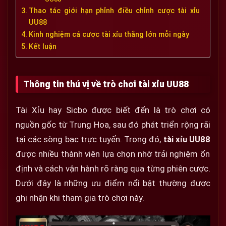
Thao tác giới hạn phỉnh điều chỉnh cược tài xỉu
UU88
Kinh nghiệm cá cược tài xỉu thắng lớn mỗi ngày
Kết luận
Thông tin thú vị về trò chơi tài xỉu UU88
Tài Xỉu hay Sicbo được biết đến là trò chơi có
nguồn gốc từ Trung Hoa, sau đó phát triển rộng rãi
tại các sòng bạc trực tuyến. Trong đó,
tài xỉu UU88
được nhiều thành viên lựa chọn nhờ trải nghiệm ổn
định và cách vận hành rõ ràng qua từng phiên cược.
Dưới đây là những ưu điểm nổi bật thường được
ghi nhận khi tham gia trò chơi này.