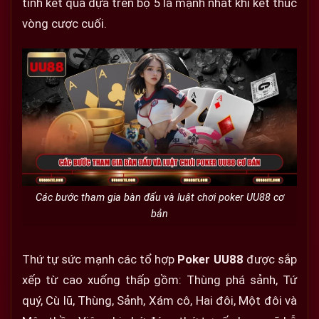
tính kết quả dựa trên bộ 5 lá mạnh nhất khi kết thúc
vòng cược cuối.
Các bước tham gia bàn đấu và luật chơi poker UU88 cơ
bản
Thứ tự sức mạnh các tổ hợp
Poker UU88
được sắp
xếp từ cao xuống thấp gồm: Thùng phá sảnh, Tứ
quý, Cù lũ, Thùng, Sảnh, Xám cô, Hai đôi, Một đôi và