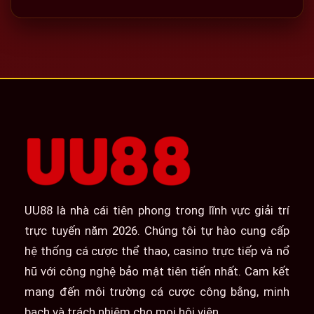
UU88 là nhà cái tiên phong trong lĩnh vực giải trí
trực tuyến năm 2026. Chúng tôi tự hào cung cấp
hệ thống cá cược thể thao, casino trực tiếp và nổ
hũ với công nghệ bảo mật tiên tiến nhất. Cam kết
mang đến môi trường cá cược công bằng, minh
bạch và trách nhiệm cho mọi hội viên.