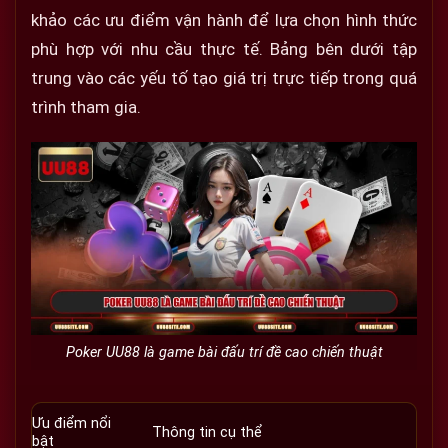
khảo các ưu điểm vận hành để lựa chọn hình thức
phù hợp với nhu cầu thực tế. Bảng bên dưới tập
trung vào các yếu tố tạo giá trị trực tiếp trong quá
trình tham gia.
Poker UU88 là game bài đấu trí đề cao chiến thuật
Ưu điểm nổi
Thông tin cụ thể
bật