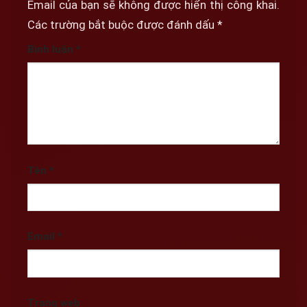
Email của bạn sẽ không được hiển thị công khai.
Các trường bắt buộc được đánh dấu
*
Bình luận
*
Tên
*
Email
*
Trang web