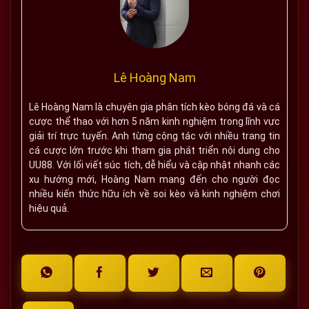
Lê Hoàng Nam
Lê Hoàng Nam là chuyên gia phân tích kèo bóng đá và cá
cược thể thao với hơn 5 năm kinh nghiệm trong lĩnh vực
giải trí trực tuyến. Anh từng cộng tác với nhiều trang tin
cá cược lớn trước khi tham gia phát triển nội dung cho
UU88. Với lối viết súc tích, dễ hiểu và cập nhật nhanh các
xu hướng mới, Hoàng Nam mang đến cho người đọc
nhiều kiến thức hữu ích về soi kèo và kinh nghiệm chơi
hiệu quả.