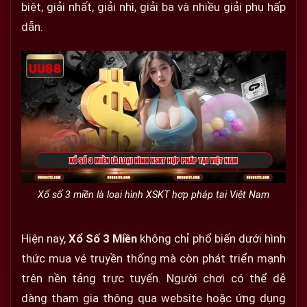
biệt, giải nhất, giải nhì, giải ba và nhiều giải phụ hấp
dẫn.
Xổ số 3 miền là loại hình XSKT hợp pháp tại Việt Nam
Hiện nay,
Xổ Số 3 Miền
không chỉ phổ biến dưới hình
thức mua vé truyền thống mà còn phát triển mạnh
trên nền tảng trực tuyến. Người chơi có thể dễ
dàng tham gia thông qua website hoặc ứng dụng