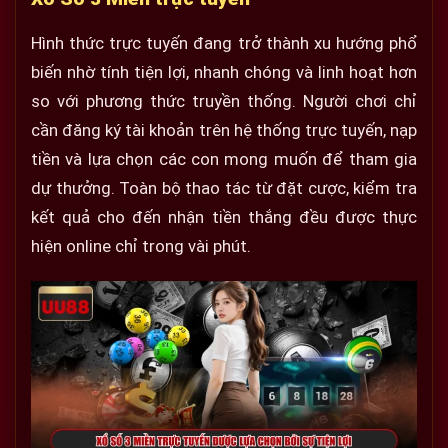
Hình thức trực tuyến đang trở thành xu hướng phổ
biến nhờ tính tiện lợi, nhanh chóng và linh hoạt hơn
so với phương thức truyền thống. Người chơi chỉ
cần đăng ký tài khoản trên hệ thống trực tuyến, nạp
tiền và lựa chọn các con mong muốn để tham gia
dự thưởng. Toàn bộ thao tác từ đặt cược, kiểm tra
kết quả cho đến nhận tiền thắng đều được thực
hiện online chỉ trong vài phút.