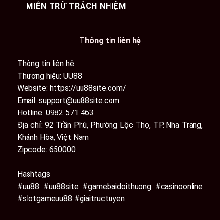
MIỄN TRỪ TRÁCH NHIỆM
Thông tin liên hệ
Thông tin liên hệ
Thương hiệu: UU88
Website: https://uu88site.com/
Email:
support@uu88site.com
Hotline: 0982 571 463
Địa chỉ: 92 Trần Phú, Phường Lộc Thọ, TP. Nha Trang,
Khánh Hòa, Việt Nam
Zipcode: 650000
Hashtags
#uu88 #uu88site #gamebaidoithuong #casinoonline
#slotgameuu88 #giaitructuyen