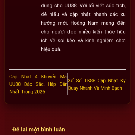
dung cho UU88. Với lối viết súc tích,
dễ hiểu và cập nhật nhanh các xu
hướng mới, Hoàng Nam mang đến
cho người đọc nhiều kiến thức hữu
ích về soi kèo và kinh nghiệm chơi
hiệu quả.
Cập Nhật 4 Khuyến Mãi
Xổ Số TK88 Cập Nhật Kỳ
UU88 Đặc Sắc, Hấp Dẫn
Quay Nhanh Và Minh Bạch
Nhất Trong 2026
Để lại một bình luận