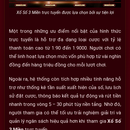
Xổ Số 3 Miền trực tuyến được lựa chọn bởi sự tiện lợi
Một trong những ưu điểm nổi bật của hình thức
trực tuyến là hỗ trợ đa dạng loại cược với tỷ lệ
thanh toán cao từ 1:90 đến 1:9000. Người chơi có
thể linh hoạt lựa chọn mức vốn phù hợp từ vài nghìn
đồng đến hàng triệu đồng cho mỗi lượt chơi.
Ngoài ra, hệ thống còn tích hợp nhiều tính năng hỗ
trợ như thống kê tần suất xuất hiện của số, lưu lịch
sử đặt cược, thông báo kết quả tự động và rút tiền
nhanh trong vòng 5 – 30 phút tùy nền tảng. Nhờ đó,
người tham gia có thể tối ưu trải nghiệm giải trí và
quản lý ngân sách hiệu quả hơn khi tham gia
Xổ Số
3 Miền
trực tuyến.