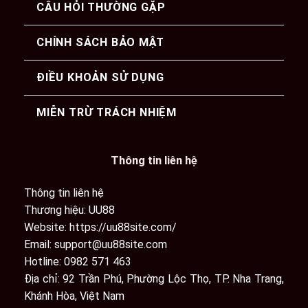
CÂU HỎI THƯỜNG GẶP
CHÍNH SÁCH BẢO MẬT
ĐIỀU KHOẢN SỬ DỤNG
MIỄN TRỪ TRÁCH NHIỆM
Thông tin liên hệ
Thông tin liên hệ
Thương hiệu: UU88
Website: https://uu88site.com/
Email:
support@uu88site.com
Hotline: 0982 571 463
Địa chỉ: 92 Trần Phú, Phường Lộc Thọ, TP. Nha Trang,
Khánh Hòa, Việt Nam