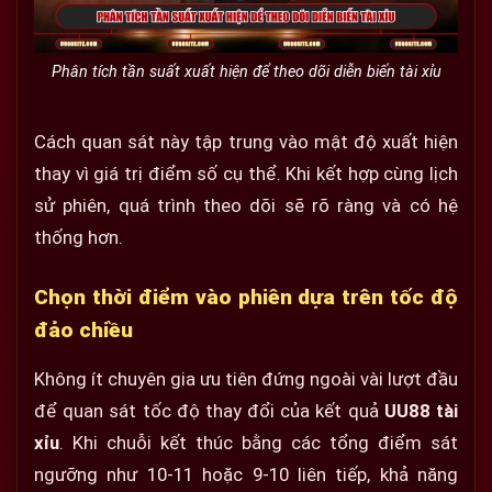
Phân tích tần suất xuất hiện để theo dõi diễn biến tài xỉu
Cách quan sát này tập trung vào mật độ xuất hiện
thay vì giá trị điểm số cụ thể. Khi kết hợp cùng lịch
sử phiên, quá trình theo dõi sẽ rõ ràng và có hệ
thống hơn.
Chọn thời điểm vào phiên dựa trên tốc độ
đảo chiều
Không ít chuyên gia ưu tiên đứng ngoài vài lượt đầu
để quan sát tốc độ thay đổi của kết quả
UU88 tài
xỉu
. Khi chuỗi kết thúc bằng các tổng điểm sát
ngưỡng như 10-11 hoặc 9-10 liên tiếp, khả năng