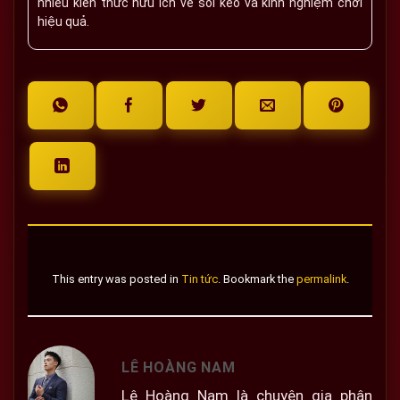
nhiều kiến thức hữu ích về soi kèo và kinh nghiệm chơi
hiệu quả.
This entry was posted in
Tin tức
. Bookmark the
permalink
.
LÊ HOÀNG NAM
Lê Hoàng Nam là chuyên gia phân