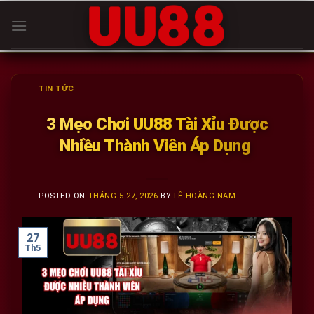
Skip
to
content
TIN TỨC
3 Mẹo Chơi UU88 Tài Xỉu Được
Nhiều Thành Viên Áp Dụng
POSTED ON
THÁNG 5 27, 2026
BY
LÊ HOÀNG NAM
27
Th5