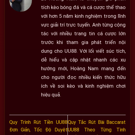
tích kèo bóng đá và cá cược thể thao
với hơn 5 năm kinh nghiệm trong lĩnh
vực giải trí trực tuyến. Anh từng cộng
tác với nhiều trang tin cá cược lớn
trước khi tham gia phát triển nội
dung cho UU88. Với lối viết súc tích,
dễ hiểu và cập nhật nhanh các xu
hướng mới, Hoàng Nam mang đến
cho người đọc nhiều kiến thức hữu
ích về soi kèo và kinh nghiệm chơi
hiệu quả.
Quy Trình Rút Tiền UU88
Quy Tắc Rút Bài Baccarat
Đơn Giản, Tốc Độ Duyệt
UU88 Theo Từng Tình