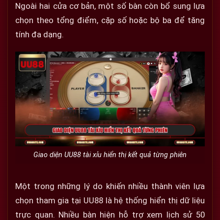
Ngoài hai cửa cơ bản, một số bàn còn bổ sung lựa
chọn theo tổng điểm, cặp số hoặc bộ ba để tăng
tính đa dạng.
Giao diện UU88 tài xỉu hiển thị kết quả từng phiên
Một trong những lý do khiến nhiều thành viên lựa
chọn tham gia tại UU88 là hệ thống hiển thị dữ liệu
trực quan. Nhiều bàn hiện hỗ trợ xem lịch sử 50